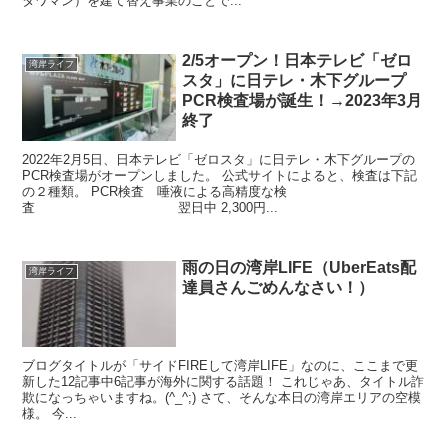
タワマン）を建て替え事業のことで...
2/5オープン！日本テレビ「ゼロ
湾岸ライフ
スタ」に日テレ・木下グループ
PCR検査場が誕生！→2023年3月
終了
2022年2月5日、日本テレビ「ゼロスタ」に日テレ・木下グループの
PCR検査場がオープンしました。 公式サイトによると、検査は下記
の２種類。 PCR検査 唾液による高精度な検
査 翌日中 2,300円...
雨の日の湾岸LIFE（UberEats配
湾岸ライフ
達員さんごめんなさい！）
ブログタイトルが「サイドFIREして湾岸LIFE」なのに、ここまで更
新した12記事中6記事が海外に関する話題！ これじゃあ、タイトル詐
欺になっちゃいますね。(^_^;) さて、そんな本日の湾岸エリアの空模
様。 今...