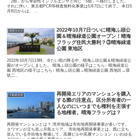
「2類」から季節性インフルエンザと同じ「5類」へ移行しました。
それに伴い、東京都PCR等検査無料化事業は5月7日にて終了。 本日5
月8日からは、 ...
2022年10月7日ついに晴海ふ頭公
湾岸ライフ
園＆晴海緑道公園オープン！晴海
フラッグ住民大勝利？③晴海緑道
公園 東地区
2022年10月7日13時、冷たい雨の降る中、晴海ふ頭公園＆晴海緑道公
園がオープンしました。 晴海ふ頭公園の様子はこちら↓ 晴海緑道公
園 西地区の様子はこちら↓ 晴海ふ頭公園→晴海緑道公園 西地区→環
状二...
再開発エリアのマンションを購入
不動産投資
する際の注意点。区分所有者の一
人なのにいつまでも権利を主張す
る地権者。晴海フラッグは？
再開発マンションとは？ 湾岸地域は市街地再開発事業が多いです。
タワマンが立ち並ぶ月島エリア。 市街地再開発事業とは、既に立ち
並んでいる市街地を整備して、高層ビルや高層マンション（いわゆる