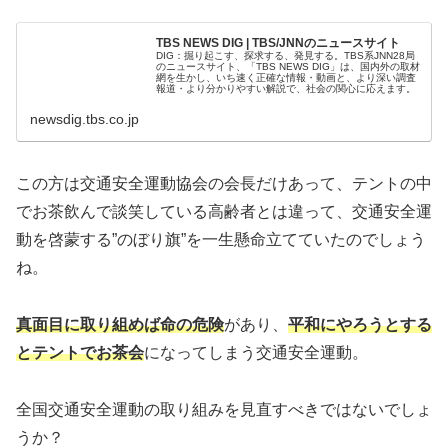
TBS NEWS DIG | TBS/JNNのニュースサイト
DIG：掘り起こす、探求する、発見する。TBS系JNN28局
のニュースサイト、「TBS NEWS DIG」は、国内外の取材
網を生かし、いち速く正確な情報・動画と、より深い調査
報道・より分かりやすい解説で、社会の関心に応えます。
newsdig.tbs.co.jp
この方は交通安全運動協会の会長だけあって、テントの中
でお茶飲んで談笑している高齢者とは違って、交通安全運
動を啓蒙する”のぼり旗”を一生懸命立てていたのでしょう
ね。
真面目に取り組めば命の危険
があり、
平和にやろうとする
とテントでお茶会
になってしまう交通安全運動。
全国交通安全運動の取り組みを見直すべきではないでしょ
うか？