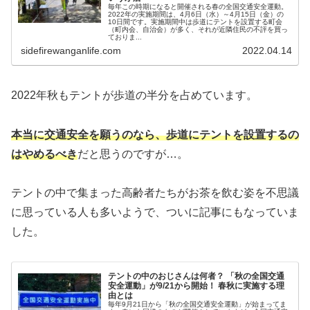
毎年この時期になると開催される春の全国交通安全運動。
2022年の実施期間は、4月6日（水）～4月15日（金）の
10日間です。実施期間中は歩道にテントを設置する町会
（町内会、自治会）が多く、それが近隣住民の不評を買っ
ておりま...
sidefirewanganlife.com
2022.04.14
2022年秋もテントが歩道の半分を占めています。
本当に交通安全を願うのなら、歩道にテントを設置するの
はやめるべき
だと思うのですが…。
テントの中で集まった高齢者たちがお茶を飲む姿を不思議
に思っている人も多いようで、ついに記事にもなっていま
した。
テントの中のおじさんは何者？ 「秋の全国交通
安全運動」が9/21から開始！ 春秋に実施する理
由とは
毎年9月21日から「秋の全国交通安全運動」が始まってま