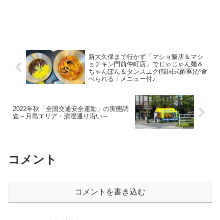
新大久保まで行かず「マショ飯店＆マシ
ョチキン門前仲町店」でじゃじゃん麺＆
ちゃんぽん＆タンスユク(韓国式酢豚)が食
べられる！メニュー付♪
2022年秋「全国交通安全運動」の実態調
査～月島エリア・清澄通り沿い～
コメント
コメントを書き込む