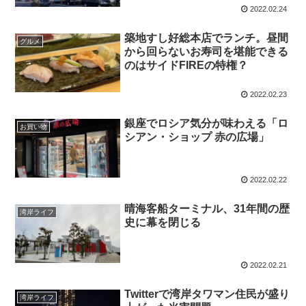
2022.02.24
築地すし好総本店でランチ。昼間
グルメ
から回らないお寿司を堪能できる
のはサイドFIREの特権？
2022.02.23
銀座でロシア気分が味わえる「ロ
お買い物
シアン・ショップ 赤の広場」
2022.02.22
晴海客船ターミナル、31年間の歴
湾岸ライフ
史に幕を閉じる
2022.02.21
Twitterで湾岸タワマン住民が盛り
湾岸ライフ