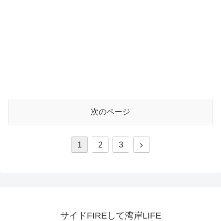
次のページ
1
2
3
サイドFIREして湾岸LIFE