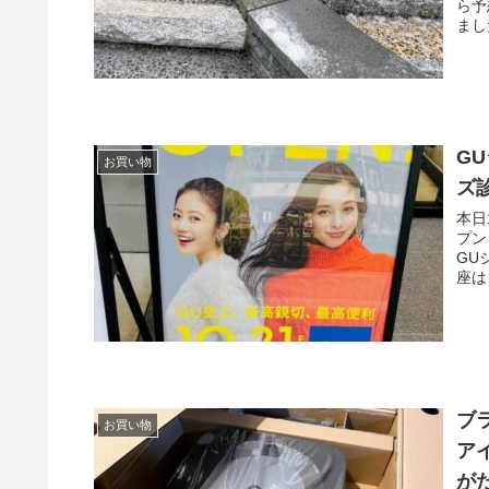
ら予
まし
G
お買い物
ズ
本日
プン
GU
座は１
ブ
お買い物
ア
が