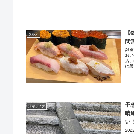
【
グルメ
間
銀座
おい
店」
は築
予
湾岸ライフ
晴
い
20