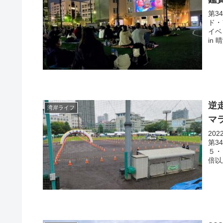
第3
ド・
イベ
in 晴
逆
湾岸ライフ
マ
20
第3
５・
倍以