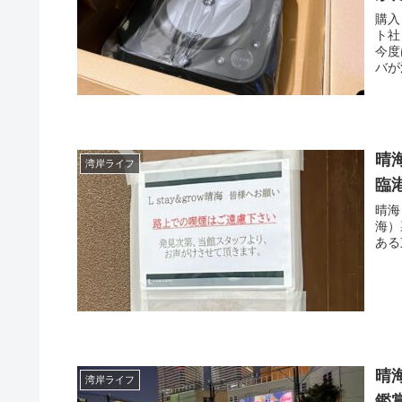
購入
ト社
今度
バが
晴
湾岸ライフ
臨
晴海
海）
ある
晴
湾岸ライフ
鑑