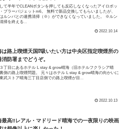
して半年でCLEANボタンを押しても反応しなくなったアイロボッ
・ブラーバジェットm6。 無料で新品交換してもらいましたが、
はルンバとの連携清掃（※）ができなくなっていました。 ※ルン
清掃を終える...
2022.10.14
海は路上喫煙天国⁉吸いたい方は中央区指定喫煙所の
港消防署までどうぞ。
３丁目にあるホテル L stay & grow晴海（旧ホテルフクラシア晴
裏側の路上喫煙問題。 元々はホテル L stay & grow晴海の向かいに
東武ストア晴海三丁目店側での路上喫煙が目...
2022.10.13
海最高‼レアル・マドリード晴海での一夜限りの映画
賞は想像以上に楽しかった！