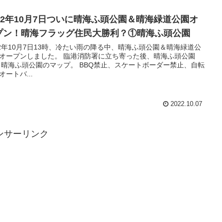
022年10月7日ついに晴海ふ頭公園＆晴海緑道公園オ
プン！晴海フラッグ住民大勝利？①晴海ふ頭公園
22年10月7日13時、冷たい雨の降る中、晴海ふ頭公園＆晴海緑道公
オープンしました。 臨港消防署に立ち寄った後、晴海ふ頭公園
 晴海ふ頭公園のマップ。 BBQ禁止、スケートボーダー禁止、自転
オートバ...
2022.10.07
ンサーリンク