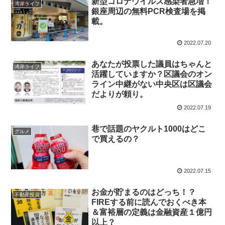
新型コロナウイルス感染者急増！
湾岸ライフ
銀座周辺の無料PCR検査場を掲
載。
2022.07.20
あなたが投票した議員はちゃんと
湾岸ライフ
活躍していますか？区議会のオン
ライン中継がない中央区は区議会
だよりが頼り。
2022.07.19
巷で話題のヤクルト1000はどこ
グルメ
で買えるの？
2022.07.15
お金が貯まるのはどっち！？
不動産投資
FIREする前に読んでおくべき本
＆富裕層の定義は金融資産１億円
以上？