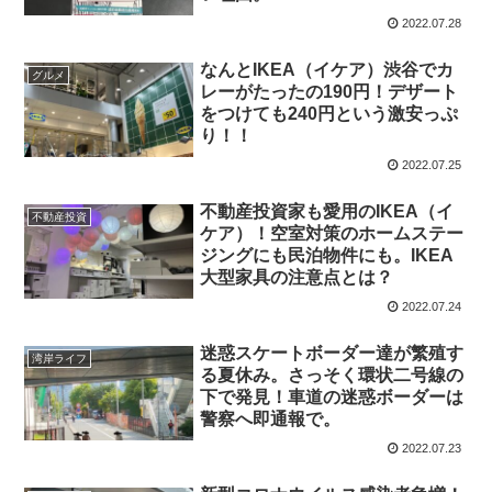
2022.07.28
なんとIKEA（イケア）渋谷でカ
グルメ
レーがたったの190円！デザート
をつけても240円という激安っぷ
り！！
2022.07.25
不動産投資家も愛用のIKEA（イ
不動産投資
ケア）！空室対策のホームステー
ジングにも民泊物件にも。IKEA
大型家具の注意点とは？
2022.07.24
迷惑スケートボーダー達が繁殖す
湾岸ライフ
る夏休み。さっそく環状二号線の
下で発見！車道の迷惑ボーダーは
警察へ即通報で。
2022.07.23