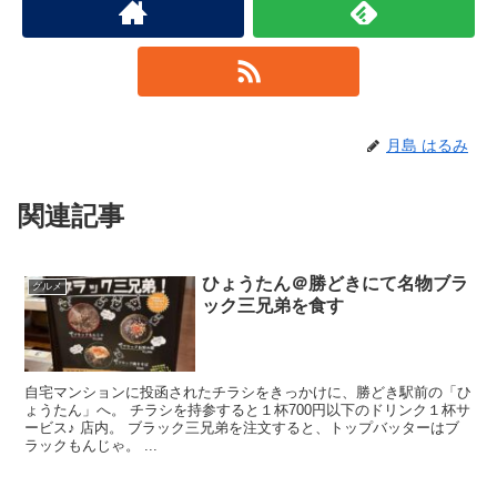
月島 はるみ
関連記事
ひょうたん＠勝どきにて名物ブラ
グルメ
ック三兄弟を食す
自宅マンションに投函されたチラシをきっかけに、勝どき駅前の「ひ
ょうたん」へ。 チラシを持参すると１杯700円以下のドリンク１杯サ
ービス♪ 店内。 ブラック三兄弟を注文すると、トップバッターはブ
ラックもんじゃ。 ...