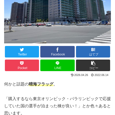
Twitter
Facebook
はてブ
Pocket
LINE
コピー
2026.04.26
2022.06.14
何かと話題の
晴海フラッグ
。
「購入するなら東京オリンピック・パラリンピックで応援
していた国の選手が泊まった棟が良い！」とか色々あると
思います。