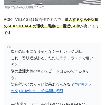
環状二号線から見た晴海フラッグ。
PORT VILLAGEは賃貸棟ですので、
購入するなら分譲棟
のSEA VILLAGEの環状二号線に一番近いE棟
が良いよう
です。
次期の目玉になりそうなシービレッジE棟。
これ一番駅近感ある。ただしララテラスまで遠い
のと、
隣の豊洲大橋の車がスピード出るのでうるさそ
う。
防音壁がどのくらい効果あるんかな？
#晴海フラ
ッグ
pic.twitter.com/nXJIIKqSEf
— 湾岸ターミナル豊洲 (@77777AAAAAA77)