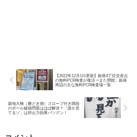
【2022年12月1日更新】銀座4丁目交差点
の無料PCR検査が復活⇒また閉館。銀座
周辺の主な無料PCR検査場一覧
築地大橋（勝どき側）スロープ付き階段
のポール破損問題はほぼ解決？「誰か見
てるゾ」は抑止力効果バツグン！