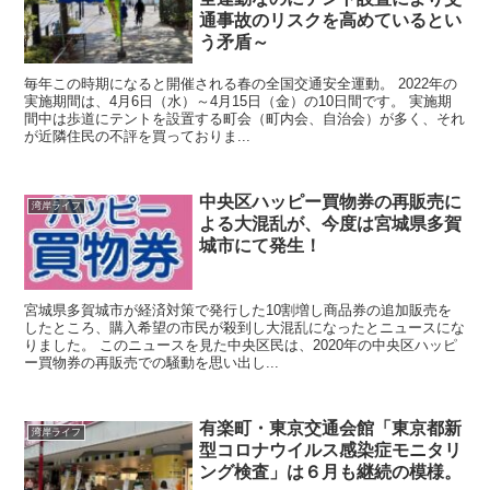
通事故のリスクを高めているとい
う矛盾～
毎年この時期になると開催される春の全国交通安全運動。 2022年の
実施期間は、4月6日（水）～4月15日（金）の10日間です。 実施期
間中は歩道にテントを設置する町会（町内会、自治会）が多く、それ
が近隣住民の不評を買っておりま...
中央区ハッピー買物券の再販売に
湾岸ライフ
よる大混乱が、今度は宮城県多賀
城市にて発生！
宮城県多賀城市が経済対策で発行した10割増し商品券の追加販売を
したところ、購入希望の市民が殺到し大混乱になったとニュースにな
りました。 このニュースを見た中央区民は、2020年の中央区ハッピ
ー買物券の再販売での騒動を思い出し...
有楽町・東京交通会館「東京都新
湾岸ライフ
型コロナウイルス感染症モニタリ
ング検査」は６月も継続の模様。