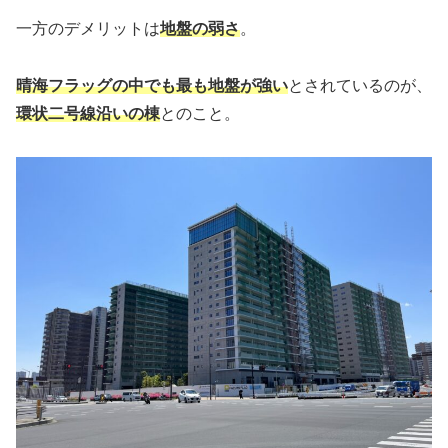
一方のデメリットは
地盤の弱さ
。
晴海フラッグの中でも最も地盤が強い
とされているのが、
環状二号線沿いの棟
とのこと。