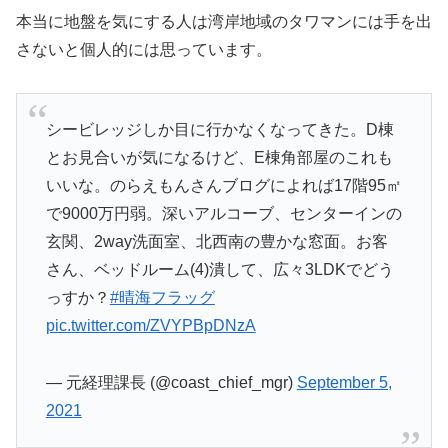
本当に地盤を気にする人は湾岸地域のタワマンには手を出
さないと個人的には思っています。
シービレッジしか目に行かなくなってきた。D棟
とお見合いが気になるけど、E棟角部屋のこれも
いいな。のらえもんさんブログによれば17階95㎡
で9000万円弱。深いアルコーブ、センターインの
玄関、2way洗面室、北西南の豊かな窓面。お客
さん、ベッドルーム(4)潰して、広々3LDKでどう
っすか？
#晴海フラッグ
pic.twitter.com/ZVYPBpDNzA
— 元経理課長 (@coast_chief_mgr)
September 5,
2021