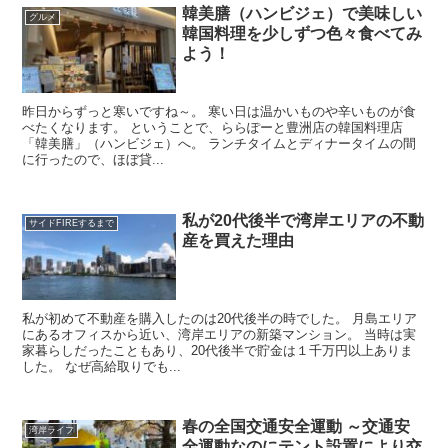
韓美膳（ハンビジェ）で美味しい
グルメ
韓国料理を少しずつ色々食べてみ
よう！
昨日からずっと寒いですね～。 寒い日は温かいものや辛いものが食
べたくなります。 ということで、ららぽーと豊洲店の韓国料理店
「韓美膳」（ハンビジェ）へ。 ランチタイムとディナータイムの間
に行ったので、ほぼ貸...
私が20代後半で湾岸エリアの不動
サイドFIREするまで
産を買えた理由
私が初めて不動産を購入したのは20代後半の時でした。 月島エリア
にあるオフィスから近い、湾岸エリアの新築マンション。 当時は実
家暮らしだったこともあり、20代後半で貯金は１千万円以上ありま
した。 なぜ高給取りでも...
春の全国交通安全運動 ～交通安
湾岸ライフ
全運動なのにテント設置により交