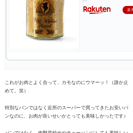
点)
楽
これがお肉とよく合って、カモなのにウマーッ！（誰か止
めて。笑）
特別なパンではなく近所のスーパーで買ってきたお安いパ
ンなのに、お肉が良いせいかとっても美味しかったです♪
パンではなく、肉野菜炒めやチャーハンにしても美味しい