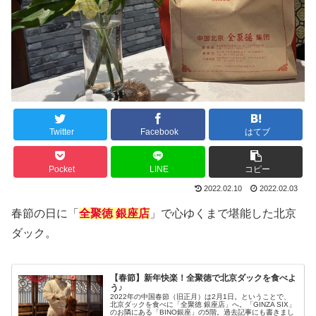
Twitter
Facebook
はてブ
Pocket
LINE
コピー
2022.02.10
2022.02.03
春節の日に「
全聚徳 銀座店
」で心ゆくまで堪能した北京
ダック。
【春節】新年快楽！全聚徳で北京ダックを食べよ
う♪
2022年の中国春節（旧正月）は2月1日。ということで、
北京ダックを食べに「全聚徳 銀座店」へ。「GINZA SIX」
のお隣にある「BINO銀座」の5階。過去記事にも書きまし