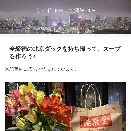
サイドFIREして湾岸LIFE
経済的自由を得て、最高の人生を！
全聚徳の北京ダックを持ち帰って、スープ
を作ろう♪
※記事内に広告が含まれています。
グルメ