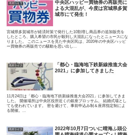
中央区ハッピー買物券の再販売に
湾岸ライフ
よる大混乱が、今度は宮城県多賀
城市にて発生！
宮城県多賀城市が経済対策で発行した10割増し商品券の追加販売を
したところ、購入希望の市民が殺到し大混乱になったとニュースにな
りました。 このニュースを見た中央区民は、2020年の中央区ハッピ
ー買物券の再販売での騒動を思い出し...
「都心・臨海地下鉄新線推進大会
湾岸ライフ
2021」に参加してきました
11月24日は「都心・臨海地下鉄新線推進大会2021」に参加してきま
した。 開催場所は中央区役所近くの銀座ブロッサム。 結婚式場とし
ても使われています。 密を避けて、事前申込み制＆座席指定制によ
る開催。...
2022年10月7日ついに晴海ふ頭公
湾岸ライフ
園＆晴海緑道公園オープン！晴海