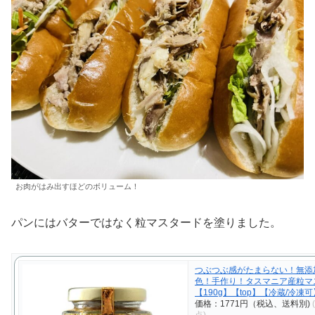
お肉がはみ出すほどのボリューム！
パンにはバターではなく粒マスタードを塗りました。
つぶつぶ感がたまらない！無添
色！手作り！タスマニア産粒マ
【190g】【top】【冷蔵/冷凍可
価格：1771円（税込、送料別)