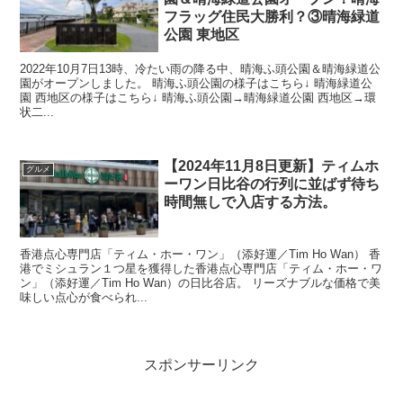
フラッグ住民大勝利？③晴海緑道
公園 東地区
2022年10月7日13時、冷たい雨の降る中、晴海ふ頭公園＆晴海緑道公
園がオープンしました。 晴海ふ頭公園の様子はこちら↓ 晴海緑道公
園 西地区の様子はこちら↓ 晴海ふ頭公園→晴海緑道公園 西地区→環
状二...
【2024年11月8日更新】ティムホ
グルメ
ーワン日比谷の行列に並ばず待ち
時間無しで入店する方法。
香港点心専門店「ティム・ホー・ワン」（添好運／Tim Ho Wan） 香
港でミシュラン１つ星を獲得した香港点心専門店「ティム・ホー・ワ
ン」（添好運／Tim Ho Wan）の日比谷店。 リーズナブルな価格で美
味しい点心が食べられ...
スポンサーリンク