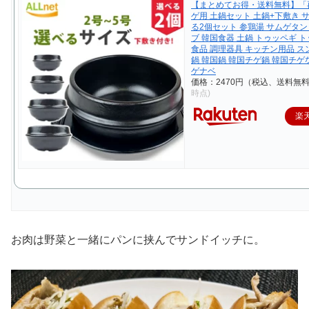
【まとめてお得・送料無料】「
ゲ用 土鍋セット 土鍋+下敷き 
る2個セット 参鶏湯 サムゲタン
ブ 韓国食器 土鍋 トゥッペギ ト
食品 調理器具 キッチン用品 ス
鍋 韓国鍋 韓国チゲ鍋 韓国チゲ
ゲナベ
価格：2470円（税込、送料無料
時点)
楽
お肉は野菜と一緒にパンに挟んでサンドイッチに。