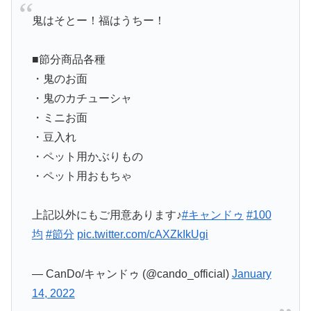
鬼はそとー！福はうちー！
■節分商品各種
・鬼のお面
・鬼のカチューシャ
・ミニお面
・豆入れ
・ペット用かぶりもの
・ペット用おもちゃ
上記以外にもご用意あります♪
#キャンドゥ
#100
均
#節分
pic.twitter.com/cAXZkIkUgi
— CanDo/キャンドゥ (@cando_official)
January
14, 2022