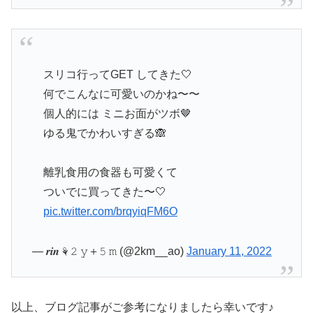
⠀
スリコ行ってGET してきた🤍
何でこんなに可愛いのかね〜〜
個人的には ミニお面がツボ🤎
ゆる鬼でかわいすぎる🙈
離乳食用の食器も可愛くて
ついでに買ってきた〜🤍
⠀
pic.twitter.com/brqyiqFM6O
— 𝒓𝒊𝒏 ⚘ 𝟸 𝚢＋𝟻 𝚖 (@2km__ao)
January 11, 2022
以上、ブログ記事がご参考になりましたら幸いです♪