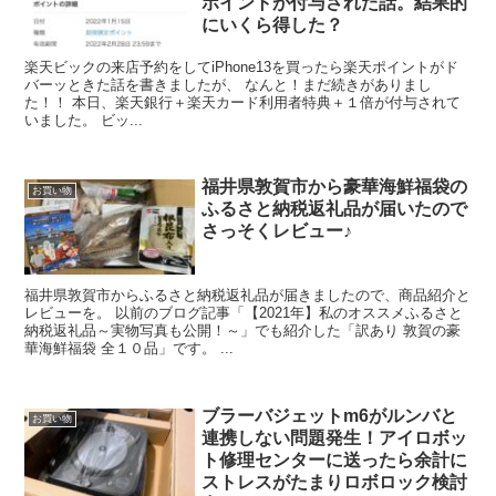
ポイントが付与された話。結果的
にいくら得した？
楽天ビックの来店予約をしてiPhone13を買ったら楽天ポイントがド
バーッときた話を書きましたが、 なんと！まだ続きがありまし
た！！ 本日、楽天銀行＋楽天カード利用者特典＋１倍が付与されて
いました。 ビッ...
福井県敦賀市から豪華海鮮福袋の
お買い物
ふるさと納税返礼品が届いたので
さっそくレビュー♪
福井県敦賀市からふるさと納税返礼品が届きましたので、商品紹介と
レビューを。 以前のブログ記事「【2021年】私のオススメふるさと
納税返礼品～実物写真も公開！～」でも紹介した「訳あり 敦賀の豪
華海鮮福袋 全１０品」です。 ...
ブラーバジェットm6がルンバと
お買い物
連携しない問題発生！アイロボッ
ト修理センターに送ったら余計に
ストレスがたまりロボロック検討