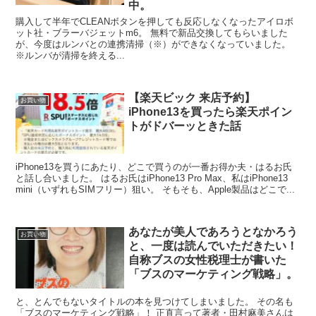
中。
購入して半年でCLEANボタンを押しても反応しなくなったアイロボ
ット社・ブラーバジェットm6。 無料で新品交換してもらいました
が、今度はルンバとの連携清掃（※）ができなくなっていました。
※ルンバが清掃を終える...
【楽天ビック 来店予約】
お買い物
iPhone13を買ったら楽天ポイン
トがドバーッときた話
iPhone13を買うにあたり、どこで買うのが一番お得か夫・はるお氏
と話し合いました。 はるお氏はiPhone13 Pro Max、私はiPhone13
mini（いずれもSIMフリー）狙い。 そもそも、Apple製品はどこで...
あなたが美人であろうとなかろう
お買い物
と、一度は読んでいただきたい！
自称ブスの女性税理士が書いた
「ブスのマーケティング戦略」。
と、とんでもないタイトルの本を見つけてしまいました。 その名も
「ブスのマーケティング戦略」！ 正直言って著者・田村麻美さんは