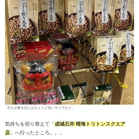
大人が被る分にはちょうど良いサイズかと。
気持ちを切り替えて「
成城石井 晴海トリトンスクエア
店
」へ行ったところ。。。