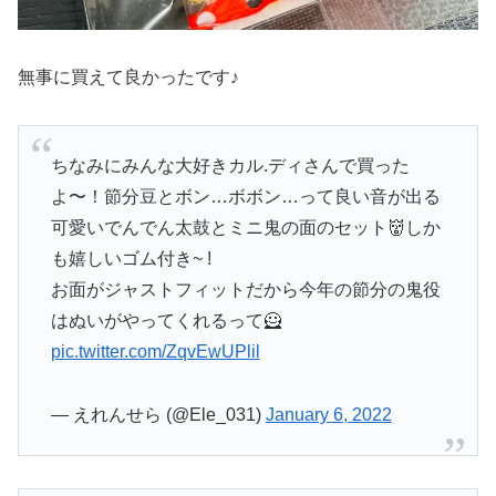
無事に買えて良かったです♪
ちなみにみんな大好きカル.ディさんで買った
よ〜！節分豆とボン…ボボン…って良い音が出る
可愛いでんでん太鼓とミニ鬼の面のセット👹しか
も嬉しいゴム付き~ !
お面がジャストフィットだから今年の節分の鬼役
はぬいがやってくれるって🦸
pic.twitter.com/ZqvEwUPlil
— えれんせら (@Ele_031)
January 6, 2022