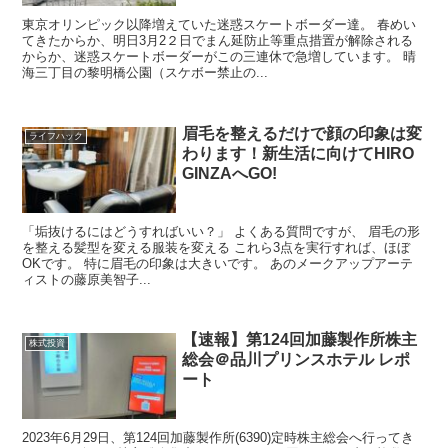
東京オリンピック以降増えていた迷惑スケートボーダー達。 春めい
てきたからか、明日3月2２日でまん延防止等重点措置が解除される
からか、迷惑スケートボーダーがこの三連休で急増しています。 晴
海三丁目の黎明橋公園（スケボー禁止の...
眉毛を整えるだけで顔の印象は変
ライフハック
わります！新生活に向けてHIRO
GINZAへGO!
「垢抜けるにはどうすればいい？」 よくある質問ですが、 眉毛の形
を整える髪型を変える服装を変える これら3点を実行すれば、ほぼ
OKです。 特に眉毛の印象は大きいです。 あのメークアップアーテ
ィストの藤原美智子...
【速報】第124回加藤製作所株主
株式投資
総会＠品川プリンスホテル レポ
ート
2023年6月29日、第124回加藤製作所(6390)定時株主総会へ行ってき