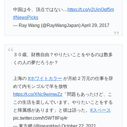
中国は今、頂点ではない…
https://t.co/y2UinOqf5m
#NewsPicks
— Ray Wang (@RayWangJapan) April 29, 2017
３０歳、財務自由？やりたいことをやるのは数多
くの人の夢だろうか？
上海の
#ホワイトカラー
が月給２万元の仕事を辞
めて内モンゴルで羊を放牧
https://t.co/XNc9wimwZz
「問題もあったけど、こ
この生活を楽しんでいます。やりたいことをする
と帰属感があります」と彼は語った。
#スペース
pic.twitter.com/h5WT8Fsj4r
— 東方網 (@jpeastday) October 22, 2021