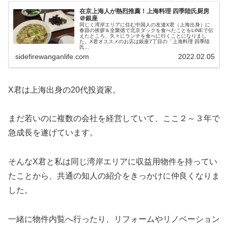
在京上海人が熱烈推薦！上海料理 四季陸氏厨房
＠銀座
同じく湾岸エリアに住む中国人の友達X君（上海出身）に
春節の挨拶＆全聚徳で北京ダックを食べたことをLINEで伝
えたところ、久々にランチを食べに行くことになりまし
た。X君オススメのお店は銀座7丁目の「上海料理 四季陸
氏...
sidefirewanganlife.com
2022.02.05
X君は上海出身の20代投資家。
まだ若いのに複数の会社を経営していて、ここ２～３年で
急成長を遂げています。
そんなX君と私は同じ湾岸エリアに収益用物件を持ってい
たことから、共通の知人の紹介をきっかけに仲良くなりま
した。
一緒に物件内覧へ行ったり、リフォームやリノベーション