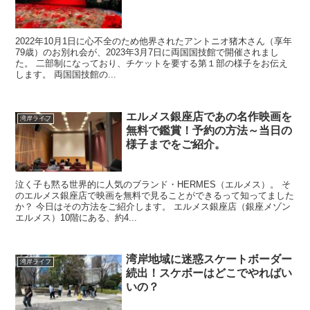
2022年10月1日に心不全のため他界されたアントニオ猪木さん（享年
79歳）のお別れ会が、2023年3月7日に両国国技館で開催されまし
た。 二部制になっており、チケットを要する第１部の様子をお伝え
します。 両国国技館の...
エルメス銀座店であの名作映画を
湾岸ライフ
無料で鑑賞！予約の方法～当日の
様子までをご紹介。
泣く子も黙る世界的に人気のブランド・HERMES（エルメス）。 そ
のエルメス銀座店で映画を無料で見ることができるって知ってました
か？ 今日はその方法をご紹介します。 エルメス銀座店（銀座メゾン
エルメス）10階にある、約4...
湾岸地域に迷惑スケートボーダー
湾岸ライフ
続出！スケボーはどこでやればい
いの？