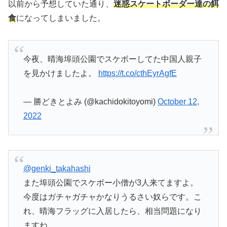
以前から予想していた通り、
迷惑スケートボーダー達の餌
食
になってしまいました。
今夜、晴海埠頭公園でスケボーしてた中国人親子
を見かけましたよ。
https://t.co/cthEyrAgfE
— 勝どきとよみ (@kachidokitoyomi)
October 12,
2022
@genki_takahashi
また埠頭公園でスケボー小僧が3人来てますよ。
今度はガチャガチャかなりうるさい奴らです。こ
れ、晴海フラッグに入居したら、相当問題になり
ますね。