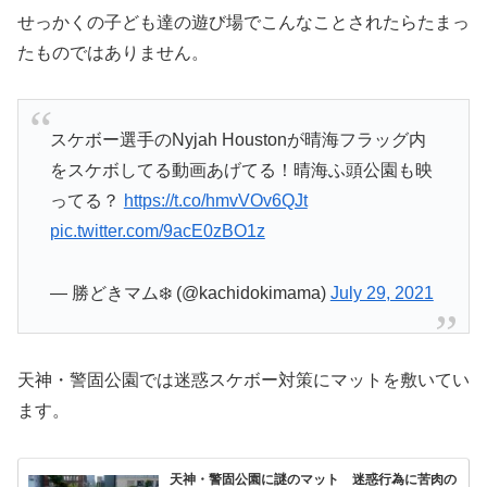
せっかくの子ども達の遊び場でこんなことされたらたまっ
たものではありません。
スケボー選手のNyjah Houstonが晴海フラッグ内
をスケボしてる動画あげてる！晴海ふ頭公園も映
ってる？
https://t.co/hmvVOv6QJt
pic.twitter.com/9acE0zBO1z
— 勝どきマム❄️ (@kachidokimama)
July 29, 2021
天神・警固公園では迷惑スケボー対策にマットを敷いてい
ます。
天神・警固公園に謎のマット 迷惑行為に苦肉の