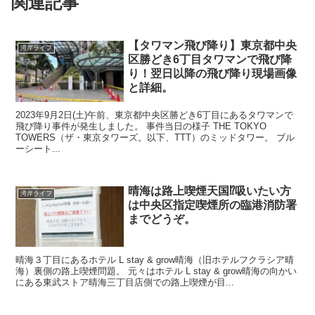
関連記事
【タワマン飛び降り】東京都中央
湾岸ライフ
区勝どき6丁目タワマンで飛び降
り！翌日以降の飛び降り現場画像
と詳細。
2023年9月2日(土)午前、東京都中央区勝どき6丁目にあるタワマンで
飛び降り事件が発生しました。 事件当日の様子 THE TOKYO
TOWERS（ザ・東京タワーズ。以下、TTT）のミッドタワー。 ブル
ーシート...
晴海は路上喫煙天国⁉吸いたい方
湾岸ライフ
は中央区指定喫煙所の臨港消防署
までどうぞ。
晴海３丁目にあるホテル L stay & grow晴海（旧ホテルフクラシア晴
海）裏側の路上喫煙問題。 元々はホテル L stay & grow晴海の向かい
にある東武ストア晴海三丁目店側での路上喫煙が目...