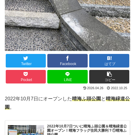
Twitter
Facebook
はてブ
Pocket
LINE
コピー
2026.04.26
2022.10.25
2022年10月7日にオープンした
晴海ふ頭公園
と
晴海緑道公
園
。
2022年10月7日ついに晴海ふ頭公園＆晴海緑道公
園オープン！晴海フラッグ住民大勝利？①晴海ふ
頭公園