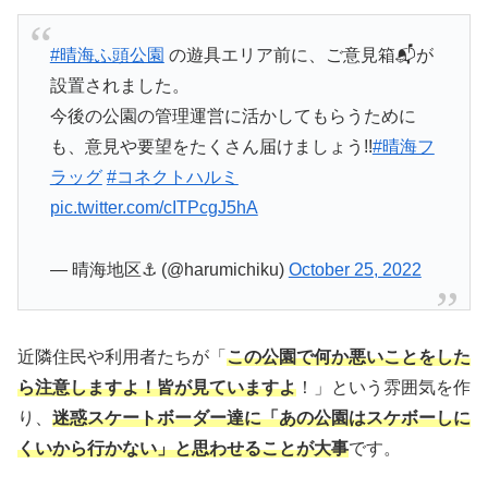
#晴海ふ頭公園
の遊具エリア前に、ご意見箱📬が
設置されました。
今後の公園の管理運営に活かしてもらうために
も、意見や要望をたくさん届けましょう!!
#晴海フ
ラッグ
#コネクトハルミ
pic.twitter.com/cITPcgJ5hA
— 晴海地区⚓ (@harumichiku)
October 25, 2022
近隣住民や利用者たちが「
この公園で何か悪いことをした
ら注意しますよ！皆が見ていますよ
！」という雰囲気を作
り、
迷惑スケートボーダー達に「あの公園はスケボーしに
くいから行かない」と思わせることが大事
です。