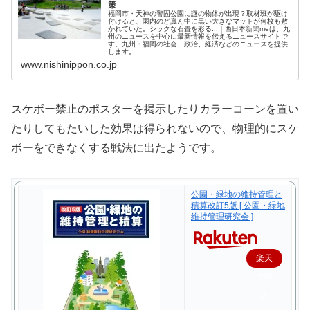
策
福岡市・天神の警固公園に謎の物体が出現？取材班が駆け
付けると、園内のど真ん中に黒い大きなマットが何枚も敷
かれていた。シックな石畳を彩る...｜西日本新聞meは、九
州のニュースを中心に最新情報を伝えるニュースサイトで
す。九州・福岡の社会、政治、経済などのニュースを提供
します。
www.nishinippon.co.jp
スケボー禁止のポスターを掲示したりカラーコーンを置い
たりしてもたいした効果は得られないので、物理的にスケ
ボーをできなくする戦法に出たようです。
公園・緑地の維持管理と
積算改訂5版 [ 公園・緑地
維持管理研究会 ]
楽天
で購
入