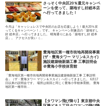
さっそく中央区20％還元キャンペ
グルメ
ーンを使って、築地すし好総本店
へ行ってきました！
今月は「キャッシュレスで中央区のお店を応援しよう！最大20％戻
ってくるキャンペーン！」です。 キャンペーン対象店の「築地すし
好 総本店」へ行ってきました。 晴海通りにある「築地すし好 総本
店」。 アクセスが良い（...
豊海地区第一種市街地再開発事業
湾岸ライフ
(ザ・豊海タワー マリン&スカイ)
施設建築物新築工事 工事説明会
＠豊海小学校体育館
「豊海地区第一種市街地再開発事業施設建築物新築工事 工事説明
会」（ザ・豊海タワー マリン＆スカイ）へ行ってきました。 6月17
日以来の説明会です。 場所は前回と同じく豊海小学校体育館。 豊海
地区第一種市街...
【タワマン飛び降り】東京都中央
湾岸ライフ
区勝どき１丁目タワマンで飛び降