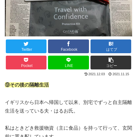
Twitter
Facebook
はてブ
Pocket
LINE
コピー
2021.12.03
2021.11.15
⑨その後の隔離生活
イギリスから日本へ帰国して以来、別宅でずっと自主隔離
生活を送っている夫・はるお氏。
私はときどき救援物資（主に食品）を持って行って、玄関
前に置き配しています。