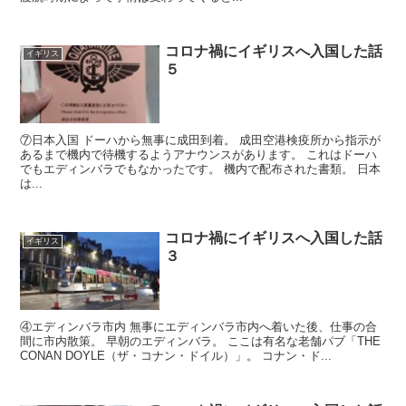
コロナ禍にイギリスへ入国した話
イギリス
５
⑦日本入国 ドーハから無事に成田到着。 成田空港検疫所から指示が
あるまで機内で待機するようアナウンスがあります。 これはドーハ
でもエディンバラでもなかったです。 機内で配布された書類。 日本
は...
コロナ禍にイギリスへ入国した話
イギリス
３
④エディンバラ市内 無事にエディンバラ市内へ着いた後、仕事の合
間に市内散策。 早朝のエディンバラ。 ここは有名な老舗パブ「THE
CONAN DOYLE（ザ・コナン・ドイル）」。 コナン・ド...