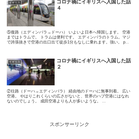
コロナ禍にイギリスへ入国した話
イギリス
４
⑤復路（エディンバラ→ドーハ） いよいよ日本へ帰国します。 空港
まではトラムで。 トラムは便利です。 エディンバラのトラム。マジ
で誇張抜きで空港の出口出て徒歩1分もなしに乗れます。強い。 p...
コロナ禍にイギリスへ入国した話
イギリス
２
②往路（ドーハ→エディンバラ） 経由地のドーハに無事到着。 広い
空港。 やはりこれくらいの広さがないと、世界のハブ空港にはなれ
ないのでしょう。 成田空港よりも人が多いような。 ...
スポンサーリンク