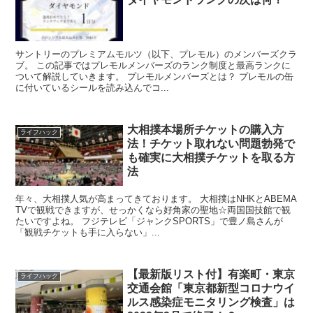
サントリーのプレミアムモルツ（以下、プレモル）のメンバーズクラ
ブ。 この記事ではプレモルメンバーズのランク制度と最高ランクに
ついて解説していきます。 プレモルメンバーズとは？ プレモルの缶
に付いているシールを読み込んでコ...
大相撲本場所チケットの購入方
ライフハック
法！チケット取れない問題勃発で
も確実に大相撲チケットを取る方
法
年々、大相撲人気が高まってきております。 大相撲はNHKとABEMA
TVで観戦できますが、せっかくなら好角家の聖地☆両国国技館で観
たいですよね。 フジテレビ「ジャンクSPORTS」で豊ノ島さんが
「観戦チケットも手に入らない」...
【最新版リスト付】有楽町・東京
ライフハック
交通会館「東京都新型コロナウイ
ルス感染症モニタリング検査」は