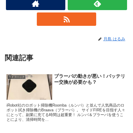
月島 はるみ
関連記事
ブラーバの動きが悪い！バッテリ
ライフハック
ー交換が必要かも？
iRobot社のロボット掃除機Roomba（ルンバ）と並んで人気商品のロ
ボット拭き掃除機のBraava（ブラーバ）。 サイドFIREを目指す人々
にとって、副業に充てる時間は超重要！ ルンバ＆ブラーバを使うこ
とにより、清掃時間を...