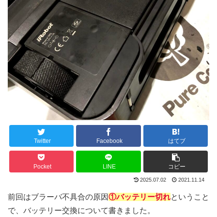
Twitter
Facebook
はてブ
Pocket
LINE
コピー
2025.07.02
2021.11.14
前回はブラーバ不具合の原因
①バッテリー切れ
ということ
で、バッテリー交換について書きました。