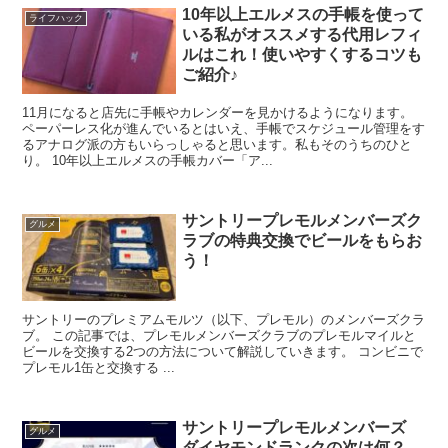
10年以上エルメスの手帳を使って
ライフハック
いる私がオススメする代用レフィ
ルはこれ！使いやすくするコツも
ご紹介♪
11月になると店先に手帳やカレンダーを見かけるようになります。
ペーパーレス化が進んでいるとはいえ、手帳でスケジュール管理をす
るアナログ派の方もいらっしゃると思います。私もそのうちのひと
り。 10年以上エルメスの手帳カバー「ア...
サントリープレモルメンバーズク
グルメ
ラブの特典交換でビールをもらお
う！
サントリーのプレミアムモルツ（以下、プレモル）のメンバーズクラ
ブ。 この記事では、プレモルメンバーズクラブのプレモルマイルと
ビールを交換する2つの方法について解説していきます。 コンビニで
プレモル1缶と交換する ...
サントリープレモルメンバーズ
グルメ
ダイヤモンドランクの次は何？