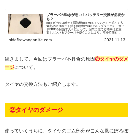
ブラーバの動きが悪い！バッテリー交換が必要か
も？
iRobot社のロボット掃除機Roomba（ルンバ）と並んで人
気商品のロボット拭き掃除機のBraava（ブラーバ）。サイ
ドFIREを目指す人々にとって、副業に充てる時間は超重
要！ルンバ＆ブラーバを使うことにより、清掃時間を...
sidefirewanganlife.com
2021.11.13
続きまして、今回はブラーバ不具合の原因
②タイヤのダメ
ージ
について。
タイヤの交換方法もご紹介します。
②タイヤのダメージ
使っていくうちに、タイヤのゴム部分がこんな風にぽろぽ