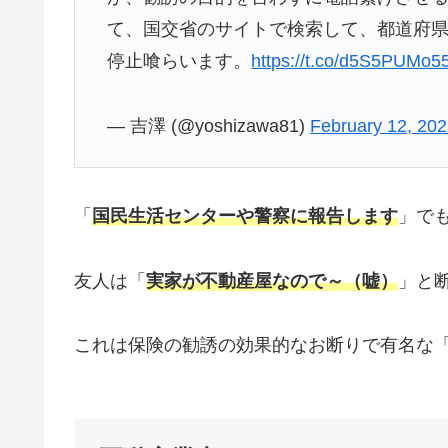
て、国交省のサイトで検索して、都道府
停止喰らいます。
https://t.co/d5S5PUMo5
— 吉澤 (@yoshizawa81)
February 12, 20
「
国民生活センターや警察に報告します
」で
友人は「
実家が不動産屋なので～（嘘）
」と
これは保険の勧誘の効果的なお断りで有名な