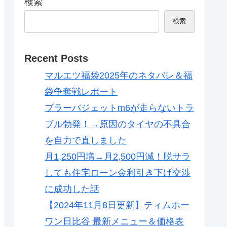
検索
検索
Recent Posts
マルエツ福袋2025年のネタバレ＆福
袋争奪戦レポート
ブラーバジェットm6が走らないトラ
ブル勃発！→原因のタイヤの不具合
を自力で直しました
月1,250円増→月2,500円減！脱サラ
しても住宅ローン金利引き下げ交渉
に成功した話
【2024年11月8日更新】ティムホー
ワン日比谷 最新メニュー＆価格表