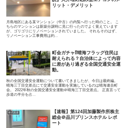
リット・デメリット
月島地区にある某マンション（中古）の内覧へ行った時のこと。 こ
ちらのマンションは新築分譲時に見に行ったのでよく覚えています
が、ゴリゴリにリノベーションされていました。 それもそのはず、
リノベーション工事費用は約...
町会ガチャ⁉晴海フラッグ住民は
湾岸ライフ
耐えられる？自治体によって内容
に差があり過ぎる全国交通安全運
動。
秋の全国交通安全運動について書いてきましたが、今日は最終編。
晴海三丁目交差点にて交通安全運動を実施しているのは晴海連合町
会。 2022年秋の全国交通安全運動＠晴海三丁目交差点。 正直言って
歩道の半分を占...
【速報】第124回加藤製作所株主
株式投資
総会＠品川プリンスホテル レポ
ート