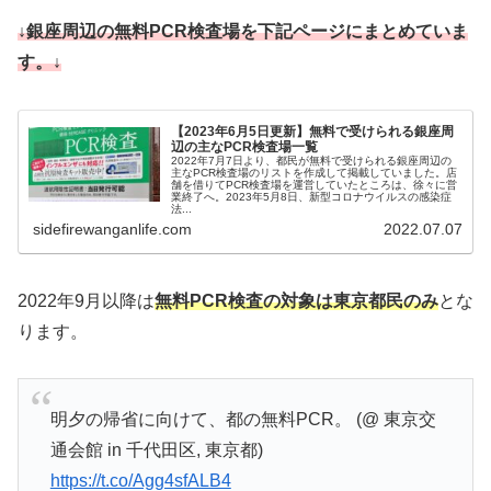
↓銀座周辺の無料PCR検査場を下記ページにまとめていま
す。↓
【2023年6月5日更新】無料で受けられる銀座周
辺の主なPCR検査場一覧
2022年7月7日より、都民が無料で受けられる銀座周辺の
主なPCR検査場のリストを作成して掲載していました。店
舗を借りてPCR検査場を運営していたところは、徐々に営
業終了へ。2023年5月8日、新型コロナウイルスの感染症
法...
sidefirewanganlife.com
2022.07.07
2022年9月以降は
無料PCR検査の対象は東京都民のみ
とな
ります。
明夕の帰省に向けて、都の無料PCR。 (@ 東京交
通会館 in 千代田区, 東京都)
https://t.co/Agg4sfALB4