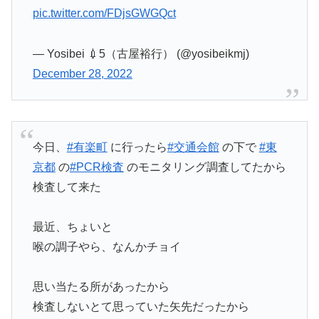
pic.twitter.com/FDjsGWGQct
— Yosibei 💉5（古屋裕行） (@yosibeikmj)
December 28, 2022
今日、
#有楽町
に行ったら
#交通会館
の下で
#東
京都
の
#PCR検査
のモニタリング調査してたから
検査して来た
最近、ちょいと
喉の調子やら、なんかチョイ
思い当たる所があったから
検査しないとて思っていた矢先だったから