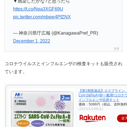
▼感染したかな?と思ったら
https://t.co/Npa3XGF69U
pic.twitter.com/mbpw4PfZNX
— 神奈川県庁広報 (@KanagawaPref_PR)
December 1, 2022
コロナウイルスとインフルエンザの検査キットも販売され
ています。
【第1類医薬品】エスプライン S
CoV-2&FluA+B(一般用)コロ
インフルエンザ抗原キット
価格：5086円（税込、送料無料
(2023/1/14時点)
楽