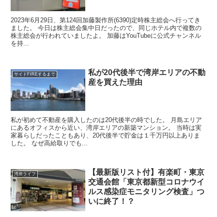
2023年6月29日、第124回加藤製作所(6390)定時株主総会へ行ってき
ました。 今日は株主総会集中日だったので、同じホテル内で複数の
株主総会が行われていましたよ。 加藤はYouTubeに公式チャンネル
を持...
私が20代後半で湾岸エリアの不動
サイドFIREするまで
産を買えた理由
私が初めて不動産を購入したのは20代後半の時でした。 月島エリア
にあるオフィスから近い、湾岸エリアの新築マンション。 当時は実
家暮らしだったこともあり、20代後半で貯金は１千万円以上ありま
した。 なぜ高給取りでも...
【最新版リスト付】有楽町・東京
湾岸ライフ
交通会館「東京都新型コロナウイ
ルス感染症モニタリング検査」つ
いに終了！？