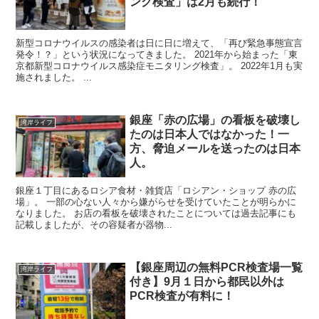
ング検査」は2月も続行！
新型コロナウイルスの感染者は日に日に増えて、「再び緊急事態宣言
発令！？」という状況になってきました。 2021年から始まった「東
京都新型コロナウイルス感染症モニタリング検査」。 2022年1月も実
施されました。 ...
銀座「赤の広場」の看板を破壊し
湾岸ライフ
たのは日本人ではなかった！一
方、脅迫メールを送ったのは日本
人。
銀座１丁目にあるロシア食材・雑貨店「ロシアン・ショップ 赤の広
場」。 一部の心ない人々から嫌がらせを受けていたことが明らかに
なりました。 お店の看板を破壊されたことについては過去記事にも
記載しましたが、その容疑者が器物...
【銀座周辺の無料PCR検査場一覧
湾岸ライフ
付き】9月１日から都民以外は
PCR検査が有料に！