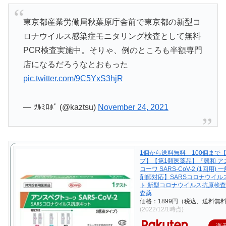
東京都産業労働局秋葉原庁舎前で東京都の新型コ
ロナウイルス感染症モニタリング検査として無料
PCR検査実施中。そりゃ、例のところも半額専門
店になるだろうなとおもった
pic.twitter.com/9C5YxS3hjR
— ﾂﾙﾐﾛﾎﾞ (@kaztsu)
November 24, 2021
1個から送料無料 100個まで
プ】【第1類医薬品】『興和 ア
コーワ SARS-CoV-2 (1回用)
剤師対応】SARSコロナウイル
ト 新型コロナウイルス抗原検査
査薬
価格：1899円（税込、送料無料
(2022/12/1時点)