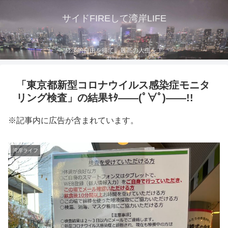
サイドFIREして湾岸LIFE
経済的自由を得て、最高の人生を！
「東京都新型コロナウイルス感染症モニタ
リング検査」の結果ｷﾀ――(ﾟ∀ﾟ)――!!
※記事内に広告が含まれています。
湾岸ライフ