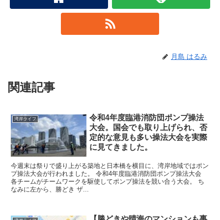
月島 はるみ
関連記事
令和4年度臨港消防団ポンプ操法
湾岸ライフ
大会。国会でも取り上げられ、否
定的な意見も多い操法大会を実際
に見てきました。
今週末は祭りで盛り上がる築地と日本橋を横目に、湾岸地域ではポン
プ操法大会が行われました。 令和4年度臨港消防団ポンプ操法大会
各チームがチームワークを駆使してポンプ操法を競い合う大会。 ち
なみに左から、勝どき ザ...
【勝どきや晴海のマンションも事