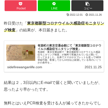
Pocket
LINE
コピー
2022.12.01
2021.11.26
昨日受けた「
東京都新型コロナウイルス感染症モニタリン
グ検査
」の結果が、本日届きました。
有楽町の東京交通会館にて「東京都新型コロナウ
イルス感染症モニタリング検査」
有楽町・東京交通会館で「東京都新型コロナウイルス感染
症モニタリング検査」が無料で実施されていると聞いて、
行ってきました。自身でスマホやタブレットを使ってWEB
登録可能、飲食してから10分以上経過している等のいくつ
かの条件を...
sidefirewanganlife.com
2021.11.25
結果は２，3日以内にE-mailで届くと聞いていましたが、
思ったより早かったです。
無料とはいえPCR検査を受ける人が減ってきたからでし