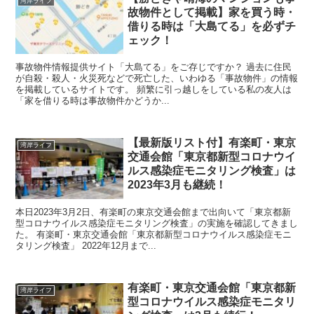
湾岸ライフ
故物件として掲載】家を買う時・
借りる時は「大島てる」を必ずチ
ェック！
事故物件情報提供サイト「大島てる」をご存じですか？ 過去に住民
が自殺・殺人・火災死などで死亡した、いわゆる「事故物件」の情報
を掲載しているサイトです。 頻繁に引っ越しをしている私の友人は
「家を借りる時は事故物件かどうか...
【最新版リスト付】有楽町・東京
湾岸ライフ
交通会館「東京都新型コロナウイ
ルス感染症モニタリング検査」は
2023年3月も継続！
本日2023年3月2日、有楽町の東京交通会館まで出向いて「東京都新
型コロナウイルス感染症モニタリング検査」の実施を確認してきまし
た。 有楽町・東京交通会館「東京都新型コロナウイルス感染症モニ
タリング検査」 2022年12月まで...
有楽町・東京交通会館「東京都新
湾岸ライフ
型コロナウイルス感染症モニタリ