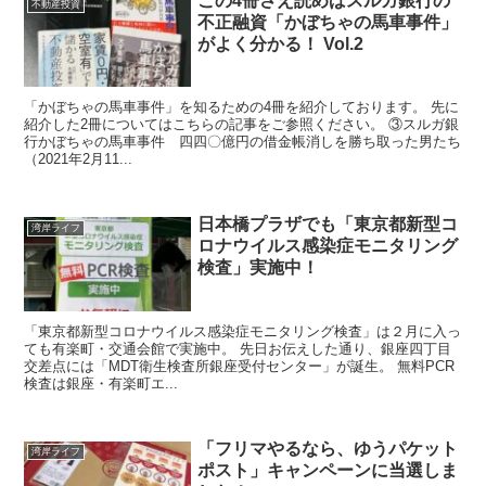
この4冊さえ読めばスルガ銀行の
不動産投資
不正融資「かぼちゃの馬車事件」
がよく分かる！ Vol.2
「かぼちゃの馬車事件」を知るための4冊を紹介しております。 先に
紹介した2冊についてはこちらの記事をご参照ください。 ③スルガ銀
行かぼちゃの馬車事件 四四〇億円の借金帳消しを勝ち取った男たち
（2021年2月11...
日本橋プラザでも「東京都新型コ
湾岸ライフ
ロナウイルス感染症モニタリング
検査」実施中！
「東京都新型コロナウイルス感染症モニタリング検査」は２月に入っ
ても有楽町・交通会館で実施中。 先日お伝えした通り、銀座四丁目
交差点には「MDT衛生検査所銀座受付センター」が誕生。 無料PCR
検査は銀座・有楽町エ...
「フリマやるなら、ゆうパケット
湾岸ライフ
ポスト」キャンペーンに当選しま