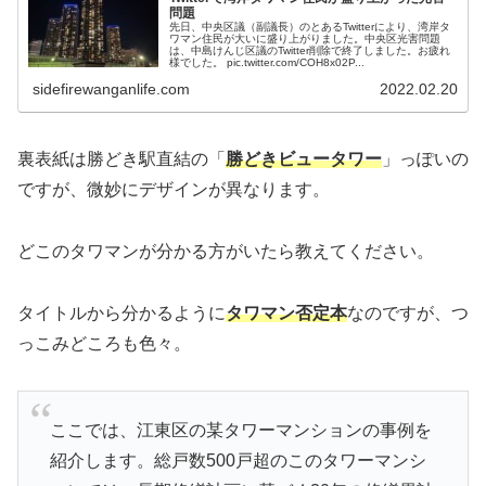
問題
先日、中央区議（副議長）のとあるTwitterにより、湾岸タ
ワマン住民が大いに盛り上がりました。中央区光害問題
は、中島けんじ区議のTwitter削除で終了しました。お疲れ
様でした。 pic.twitter.com/COH8x02P...
sidefirewanganlife.com
2022.02.20
裏表紙は勝どき駅直結の「
勝どきビュータワー
」っぽいの
ですが、微妙にデザインが異なります。
どこのタワマンが分かる方がいたら教えてください。
タイトルから分かるように
タワマン否定本
なのですが、つ
っこみどころも色々。
ここでは、江東区の某タワーマンションの事例を
紹介します。総戸数500戸超のこのタワーマンシ