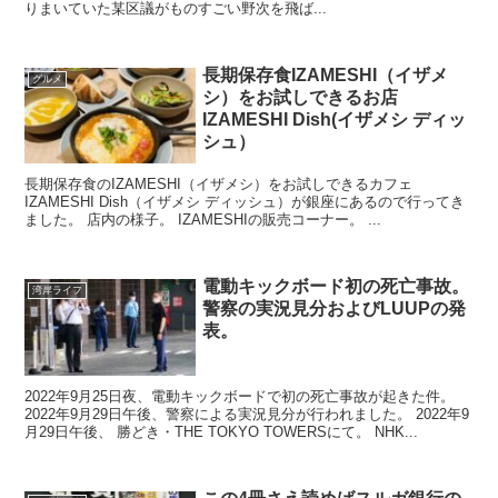
りまいていた某区議がものすごい野次を飛ば...
長期保存食IZAMESHI（イザメ
グルメ
シ）をお試しできるお店
IZAMESHI Dish(イザメシ ディッ
シュ）
長期保存食のIZAMESHI（イザメシ）をお試しできるカフェ
IZAMESHI Dish（イザメシ ディッシュ）が銀座にあるので行ってき
ました。 店内の様子。 IZAMESHIの販売コーナー。 ...
電動キックボード初の死亡事故。
湾岸ライフ
警察の実況見分およびLUUPの発
表。
2022年9月25日夜、電動キックボードで初の死亡事故が起きた件。
2022年9月29日午後、警察による実況見分が行われました。 2022年9
月29日午後、 勝どき・THE TOKYO TOWERSにて。 NHK...