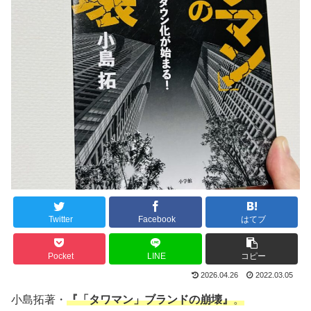
Twitter
Facebook
はてブ
Pocket
LINE
コピー
2026.04.26
2022.03.05
小島拓著・
『「タワマン」ブランドの崩壊』
。