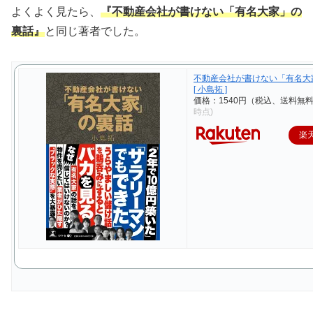
よくよく見たら、
『不動産会社が書けない「有名大家」の
裏話』
と同じ著者でした。
不動産会社が書けない「有名大
[ 小島拓 ]
価格：1540円（税込、送料無料
時点)
楽